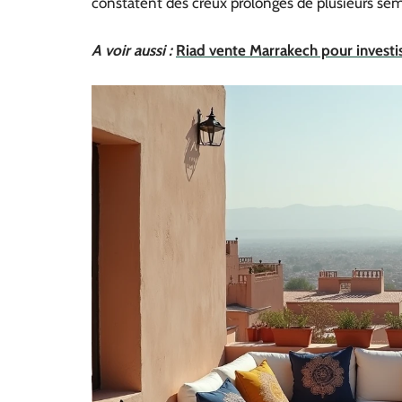
constatent des creux prolongés de plusieurs sem
A voir aussi :
Riad vente Marrakech pour investis