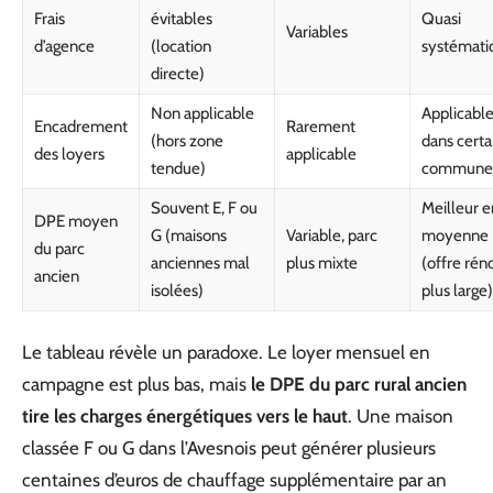
Frais
évitables
Quasi
Variables
d’agence
(location
systémati
directe)
Non applicable
Applicabl
Encadrement
Rarement
(hors zone
dans certa
des loyers
applicable
tendue)
commune
Souvent E, F ou
Meilleur e
DPE moyen
G (maisons
Variable, parc
moyenne
du parc
anciennes mal
plus mixte
(offre rén
ancien
isolées)
plus large)
Le tableau révèle un paradoxe. Le loyer mensuel en
campagne est plus bas, mais
le DPE du parc rural ancien
tire les charges énergétiques vers le haut
. Une maison
classée F ou G dans l’Avesnois peut générer plusieurs
centaines d’euros de chauffage supplémentaire par an