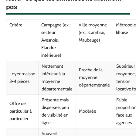
pas
Critère
Campagne (ex. :
Ville moyenne
Métropole
secteur
(ex. : Cambrai,
lilloise
Avesnois,
Maubeuge)
Flandre
intérieure)
Nettement
Supérieur 
Proche de la
Loyer maison
inférieur à la
moyenne,
moyenne
3-4 pièces
moyenne
tension
départementale
départementale
locative f
Présente mais
Faible
Offre de
dispersée, peu
proportio
particulier à
Modérée
de visibilité en
face aux
particulier
ligne
agences
Souvent